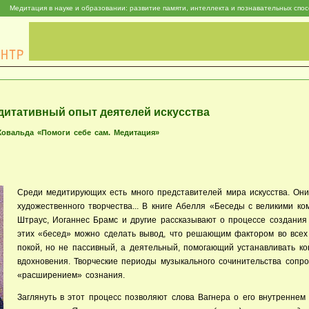
Медитация в науке и образовании: развитие памяти, интеллекта и познавательных спо
едитативный опыт деятелей искусства
 Ховальда «Помоги себе сам. Медитация»
Среди медитирующих есть много представителей мира искусства. Он
художественного творчества... В книге Абелля «Беседы с великими к
Штраус, Иоганнес Брамс и другие рассказывают о процессе создания
этих «бесед» можно сделать вывод, что решающим фактором во всех
покой, но не пассивный, а деятельный, помогающий устанавливать ко
вдохновения. Творческие периоды музыкального сочинительства сопр
«расширением» сознания.
Заглянуть в этот процесс позволяют слова Вагнера о его внутреннем