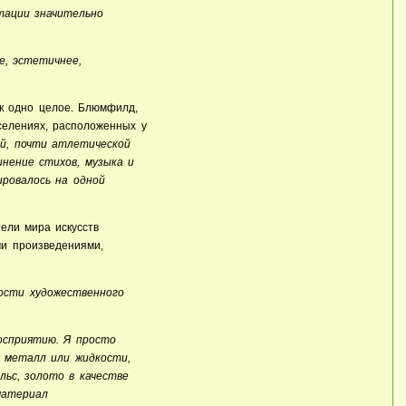
тации значительно
е, эстетичнее,
ак одно целое. Блюмфилд,
селениях, расположенных у
й, почти атлетической
инение стихов, музыка и
ровалось на одной
тели мира искусств
ми произведениями,
ости художественного
осприятию. Я просто
 металл или жидкости,
льс, золото в качестве
материал