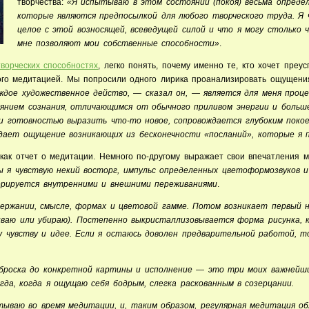
творчества:
«Я испытываю в этом состоянии (покоя) весьма опреде
которые являются предпосылкой для любого творческого труда. Я 
целое с этой возносящей, всеведущей силой и что я могу столько ч
мне позволяют мои собственные способности»
.
творческих способностях
, легко понять, почему именно те, кто хочет преус
ого медитацией. Мы попросили одного лирика проанализировать ощущени
ждое художественное действо, — сказал он, — является для меня проц
янием сознания, отличающимся от обычного приливом энергии и больш
и готовностью выразить что-то новое, сопровождается глубоким покое
 дает ощущение возникающих из бесконечности «посланий», которые я 
 как отчет о медитации. Немного по-другому выражает свои впечатления
ы я чувствую некий восторг, импульс определенных цветоформозвуков 
ерируется внутренними и внешними переживаниями
.
держании, смысле, формах и цветовой гамме. Потом возникает первый н
иваю или убираю). Постепенно выкристаллизовывается форма рисунка, 
 чувству и идее. Если я остаюсь доволен предварительной работой, т
аброска до конкретной картины и исполнение — это три моих важнейши
да, когда я ощущаю себя бодрым, слегка раскованным в созерцании.
тываю во время медитации, и, таким образом, регулярная медитация о