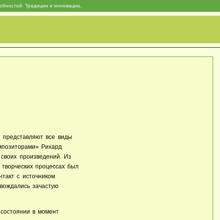
собностей. Традиции и инновации.
и представляют все виды
омпозиторами» Рихард
 своих произведений. Из
 творческих процессах был
нтакт с источником
овождались зачастую
 состоянии в момент