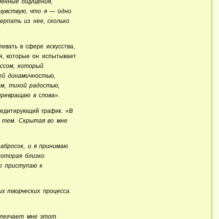
ленные ощущения,
чувствую, что я — одно
ерпать из нее, сколько
певать в сфере искусства,
я, которые он испытывает
ессом, который
ей динамичностью,
м, тихой радостью,
превращаю в слова»
.
 медитирующий график.
«В
и тем. Скрытая во мне
абросок, и я принимаю
которая близко
о приступаю к
х творческих процесса.
блегчает мне этот