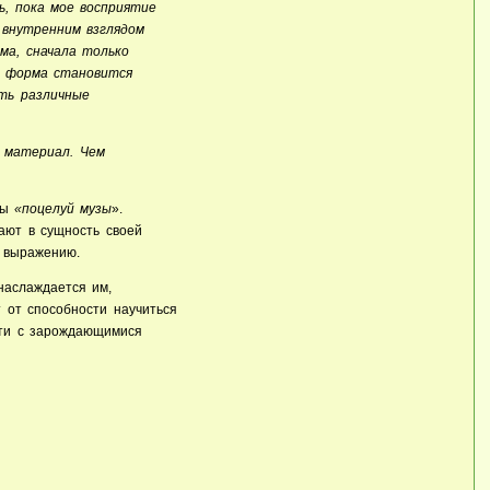
ь, пока мое восприятие
 внутренним взглядом
ма, сначала только
да форма становится
ить различные
ь материал. Чем
ды
«поцелуй музы
».
ают в сущность своей
 выражению.
 наслаждается им,
 от способности научиться
ти с зарождающимися