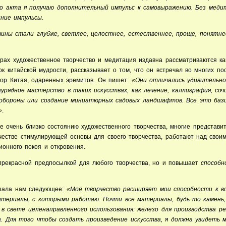
ого акта я получаю дополнительный импульс к самовыражению. Без меди
ние импульсы.
ины стали глубже, светлее, целостнее, естественнее, проще, понятне
турах художественное творчество и медитация издавна рассматриваются к
 китайской мудрости, рассказывает о том, что он встречал во многих по
ор Китая, одаренных эремитов. Он пишет:
«Они отличались удивительно
урядное мастерство в таких искусствах, как лечение, каллиграфия, соч
ообороны или создание миниатюрных садовых ландшафтов. Все это бази
»
.
е очень близко состоянию художественного творчества, многие представи
ачестве стимулирующей основы для своего творчества, работают над свои
онного покоя и откровения.
прекрасной предпосылкой для любого творчества, но и повышает
способн
азала нам следующее:
«Мое творчество расширяет мои способности к в
атериалы, с которыми работаю. Почти все материалы, будь то камень,
 в свете целенаправленного использования: железо для производства ре
. Для того чтобы создать произведение искусства, я должна увидеть 