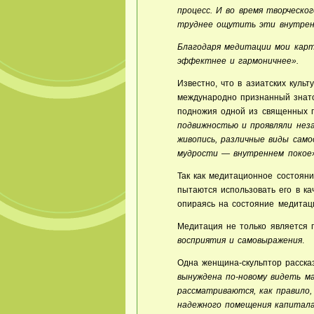
процесс. И во время творческ
труднее ощутить эти внутрен
Благодаря медитации мои карт
эффектнее и гармоничнее».
Известно, что в азиатских куль
международно признанный знаток
подножия одной из священных г
подвижностью и проявляли неза
живопись, различные виды сам
мудрости — внутреннем покое
Так как медитационное состояни
пытаются использовать его в к
опираясь на состояние медитаци
Медитация
не только является 
восприятия и самовыражения
.
Одна женщина-скульптор расск
вынуждена по-новому видеть м
рассматриваются, как правило,
надежного помещения капитала