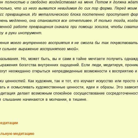
он полностью и свободно воздействовал на меня. Потом я должна ждат
олько, что из него выявится невидимая до сих пор форма. Перед моим
сс превращения. Из металлического блока постепенно проступает фор
очень медленно, она становится все отчетливее. И только тогда, ког
твенной работе превращения сначала при помощи эскизов, чтобы схват
ру в руки инструмент.
ения моего внутреннего восприятия я не смогла бы так почувствоват
м сильнее выражение воспринятого мной»
.
сказывания. Но, может быть, вы и сами в тайне мечтаете получить однаж
выражения богатства внутренних ощущений. Если люди, медитируя, проник
могут неожиданно открыться непредвиденные возможности к восприятию и
ки ценностей
. Как художник, так и тот, кто изучает искусство или просто
ать и осмысливать художественные ценности, идеи и образы. Это зависит
дитация
делает возможным спокойное сосуществование сосредоточеннос
и слышание начинаются в молчании, в тишине.
медитации
альную медитацию