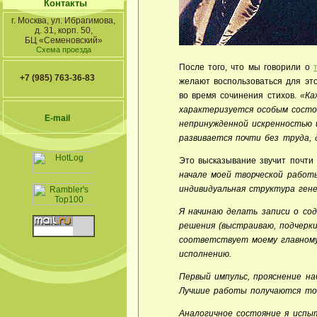
Контакты
г. Москва, ул. Ибрагимова,
д. 31, корп. 50,
БЦ «Семеновский»
Схема проезда
После того, что мы говорили о
+7 (985) 763-36-83
желают воспользоваться для эт
во время сочинения стихов.
«Ка
характеризуется особым состо
E-mail
непринужденной искренностью 
развивается почти без труда,
Это высказывание звучит почти
начале моей творческой работ
индивидуальная структура ген
Я начинаю делать записи о со
решения (выстраиваю, подчерк
соответствует моему главному
исполнению.
Первый импульс, прояснение н
Лучшие работы получаются тог
Аналогичное состояние я испы